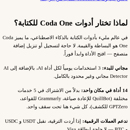
لماذا تختار أدوات Coda One للكتابة؟
في عالم مليء بأدوات الكتابة بالذكاء الاصطناعي، ما يميز Coda
One هو البساطة والقيمة. لا حاجة لتسجيل أو تنزيل إضافة
متصفح — افتح الأداة وابدأ فوراً.
مجاني للبدء:
3 استخدامات يومياً لكل أداة AI، بالإضافة إلى AI
Detector مجاني وغير محدود بالكامل.
14 أداة في مكان واحد:
بدلاً من الاشتراك في 5 خدمات
مختلفة (QuillBot للإعادة صياغة، Grammarly للقواعد،
GPTZero للكشف)، كل شيء هنا تحت سقف واحد.
ندعم العملات الرقمية:
إذا أردت الترقية، نقبل USDT و USDC
و BTC — لا حاجة لبطاقة Visa.