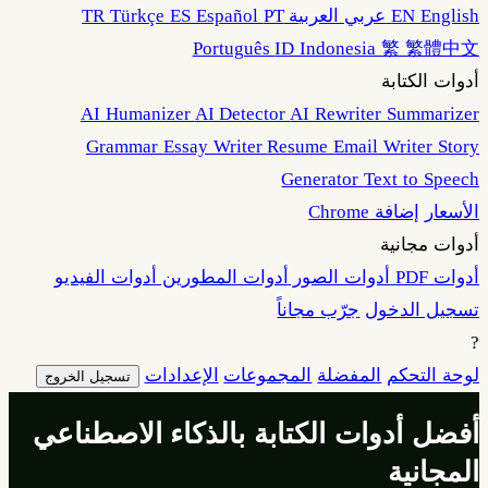
EN English
عربي العربية
PT
ES Español
TR Türkçe
Português
ID Indonesia
繁 繁體中文
أدوات الكتابة
AI Humanizer
AI Detector
AI Rewriter
Summarizer
Grammar
Essay Writer
Resume
Email Writer
Story
Generator
Text to Speech
الأسعار
إضافة Chrome
أدوات مجانية
أدوات PDF
أدوات الصور
أدوات المطورين
أدوات الفيديو
تسجيل الدخول
جرّب مجاناً
?
لوحة التحكم
المفضلة
المجموعات
الإعدادات
تسجيل الخروج
أفضل أدوات الكتابة بالذكاء الاصطناعي
المجانية