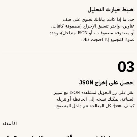
اضبط خيارات التحليل
حدد ما إذا كانت بياناتك تحتوي على صف
عناوين، واختر تنسيق الإخراج (مصفوفة كائنات،
أو مصفوفة مصفوفات، أو JSON متداخل)، وحدد
عمودًا للتجميع إذا احتجت ذلك.
03
احصل على إخراج JSON
انقر على زر التحويل لمشاهدة JSON مع تمييز
الصياغة. يمكنك نسخه إلى الحافظة أو تنزيله
كملف .json: كل المعالجة تتم داخل المتصفح.
الأسئلة