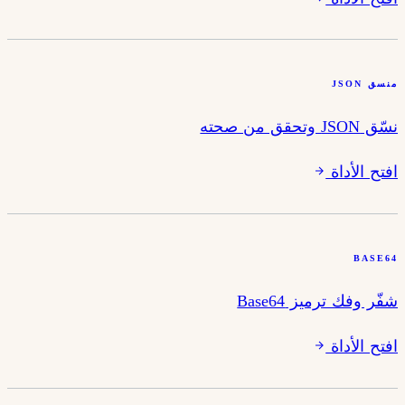
منسق JSON
نسّق JSON وتحقق من صحته
افتح الأداة
BASE64
شفّر وفك ترميز Base64
افتح الأداة