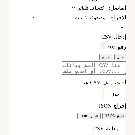
الفاصل:
الإخراج:
إدخال CSV
رفع .csv
مثال
مسح
أفلت ملف CSV هنا
حوّل
إخراج JSON
نسخ JSON
تنزيل .json
معاينة CSV