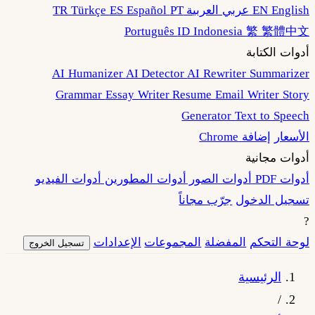
EN English
عربي العربية
PT
ES Español
TR Türkçe
Português
ID Indonesia
繁 繁體中文
أدوات الكتابة
AI Humanizer
AI Detector
AI Rewriter
Summarizer
Grammar
Essay Writer
Resume
Email Writer
Story
Generator
Text to Speech
الأسعار
إضافة Chrome
أدوات مجانية
أدوات PDF
أدوات الصور
أدوات المطورين
أدوات الفيديو
تسجيل الدخول
جرّب مجاناً
?
لوحة التحكم
المفضلة
المجموعات
الإعدادات
تسجيل الخروج
الرئيسية
/