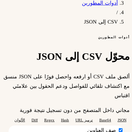
أدوات المطورين
/
CSV إلى JSON
أدوات المطورين
محوّل CSV إلى JSON
ألصق ملف CSV أو ارفعه واحصل فورًا على JSON منسق
مع اكتشاف تلقائي للفواصل ودعم الحقول بين علامتَي
اقتباس
مجاني داخل المتصفح
من دون تسجيل
نتيجة فورية
JSON
Base64
ترميز URL
Hash
Regex
Diff
الألوان
صف العناوين