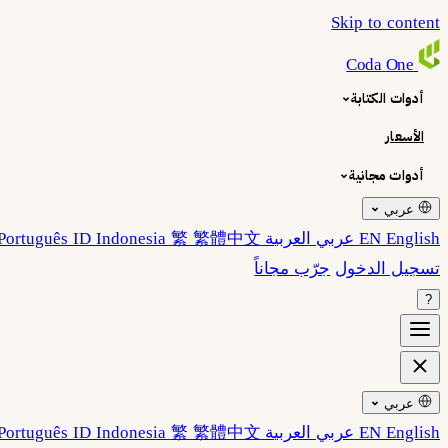
Skip to content
Coda
One
أدوات الكتابة
الأسعار
أدوات مجانية
عربي
EN English
عربي العربية
繁 繁體中文
ID Indonesia
Português
تسجيل الدخول
جرّب مجاناً
?
عربي
EN English
عربي العربية
繁 繁體中文
ID Indonesia
Português