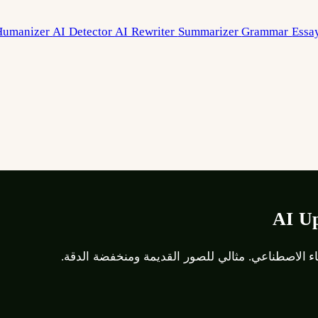
Humanizer
AI Detector
AI Rewriter
Summarizer
Grammar
Essa