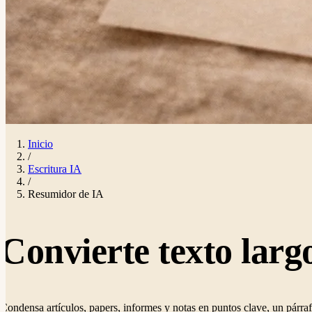
Inicio
/
Escritura IA
/
Resumidor de IA
Convierte texto larg
Condensa artículos, papers, informes y notas en puntos clave, un párr