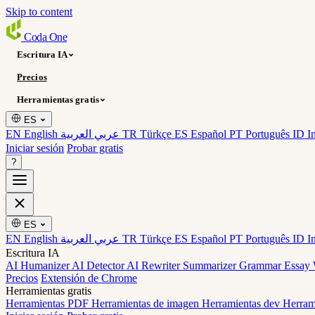
Skip to content
Coda
One
Escritura IA
Precios
Herramientas gratis
ES
EN English
عربي العربية
TR Türkçe
ES Español
PT Português
ID I
Iniciar sesión
Probar gratis
?
ES
EN English
عربي العربية
TR Türkçe
ES Español
PT Português
ID I
Escritura IA
AI Humanizer
AI Detector
AI Rewriter
Summarizer
Grammar
Essay 
Precios
Extensión de Chrome
Herramientas gratis
Herramientas PDF
Herramientas de imagen
Herramientas dev
Herram