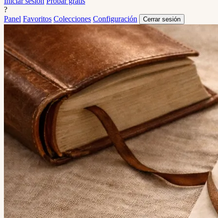
Iniciar sesión
Probar gratis
?
Panel
Favoritos
Colecciones
Configuración
Cerrar sesión