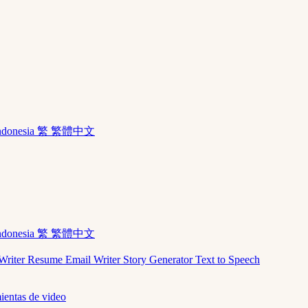
ndonesia
繁 繁體中文
ndonesia
繁 繁體中文
Writer
Resume
Email Writer
Story Generator
Text to Speech
ientas de video