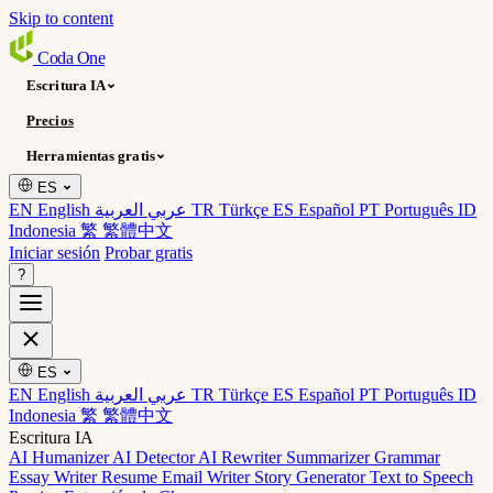
Skip to content
Coda
One
Escritura IA
Precios
Herramientas gratis
ES
EN English
عربي العربية
TR Türkçe
ES Español
PT Português
ID
Indonesia
繁 繁體中文
Iniciar sesión
Probar gratis
?
ES
EN English
عربي العربية
TR Türkçe
ES Español
PT Português
ID
Indonesia
繁 繁體中文
Escritura IA
AI Humanizer
AI Detector
AI Rewriter
Summarizer
Grammar
Essay Writer
Resume
Email Writer
Story Generator
Text to Speech