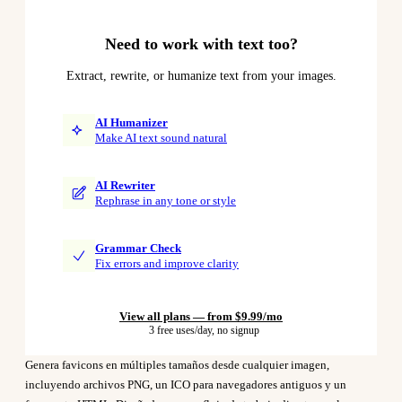
Need to work with text too?
Extract, rewrite, or humanize text from your images.
AI Humanizer
Make AI text sound natural
AI Rewriter
Rephrase in any tone or style
Grammar Check
Fix errors and improve clarity
View all plans — from $9.99/mo
3 free uses/day, no signup
Genera favicons en múltiples tamaños desde cualquier imagen,
incluyendo archivos PNG, un ICO para navegadores antiguos y un