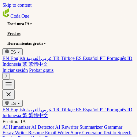
Skip to content
Coda
One
Escritura IA
Precios
Herramientas gratis
ES
EN English
عربي العربية
TR Türkçe
ES Español
PT Português
ID
Indonesia
繁 繁體中文
Iniciar sesión
Probar gratis
?
ES
EN English
عربي العربية
TR Türkçe
ES Español
PT Português
ID
Indonesia
繁 繁體中文
Escritura IA
AI Humanizer
AI Detector
AI Rewriter
Summarizer
Grammar
Essay Writer
Resume
Email Writer
Story Generator
Text to Speech