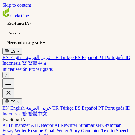
Skip to content
Coda
One
Escritura IA
Precios
Herramientas gratis
ES
EN English
عربي العربية
TR Türkçe
ES Español
PT Português
ID
Indonesia
繁 繁體中文
Iniciar sesión
Probar gratis
?
ES
EN English
عربي العربية
TR Türkçe
ES Español
PT Português
ID
Indonesia
繁 繁體中文
Escritura IA
AI Humanizer
AI Detector
AI Rewriter
Summarizer
Grammar
Essay Writer
Resume
Email Writer
Story Generator
Text to Speech