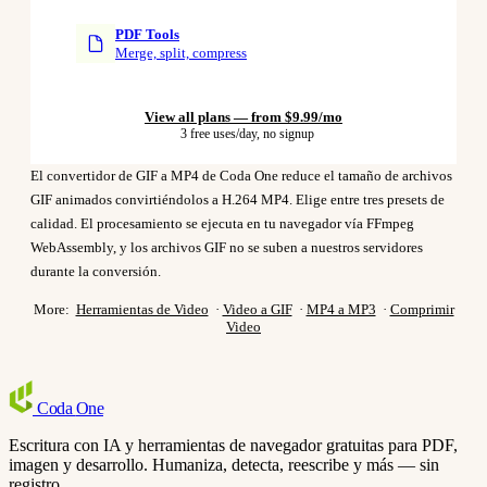
PDF Tools
Merge, split, compress
View all plans — from $9.99/mo
3 free uses/day, no signup
El convertidor de GIF a MP4 de Coda One reduce el tamaño de archivos
GIF animados convirtiéndolos a H.264 MP4. Elige entre tres presets de
calidad. El procesamiento se ejecuta en tu navegador vía FFmpeg
WebAssembly, y los archivos GIF no se suben a nuestros servidores
durante la conversión.
More:
Herramientas de Video
·
Video a GIF
·
MP4 a MP3
·
Comprimir
Video
Coda
One
Escritura con IA y herramientas de navegador gratuitas para PDF,
imagen y desarrollo. Humaniza, detecta, reescribe y más — sin
registro.