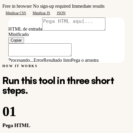
Free in browser
No sign-up required
Immediate results
Minificar CSS
Minificar JS
JSON
HTML de entrada
Minificado
Copiar
Procesando...
Error
Resultado listo
Pega o arrastra
HOW IT WORKS
Run this tool in three short
steps.
01
Pega HTML