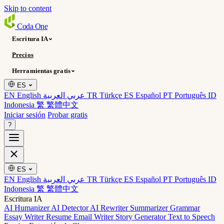
Skip to content
Coda
One
Escritura IA
Precios
Herramientas gratis
ES
EN English
عربي العربية
TR Türkçe
ES Español
PT Português
ID
Indonesia
繁 繁體中文
Iniciar sesión
Probar gratis
?
ES
EN English
عربي العربية
TR Türkçe
ES Español
PT Português
ID
Indonesia
繁 繁體中文
Escritura IA
AI Humanizer
AI Detector
AI Rewriter
Summarizer
Grammar
Essay Writer
Resume
Email Writer
Story Generator
Text to Speech