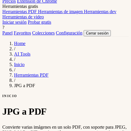
Precios
Extensión de Chrome
Herramientas gratis
Herramientas PDF
Herramientas de imagen
Herramientas dev
Herramientas de video
Iniciar sesión
Probar gratis
?
Panel
Favoritos
Colecciones
Configuración
Cerrar sesión
Home
/
AI Tools
/
Inicio
/
Herramientas PDF
/
JPG a PDF
INICIO
JPG a PDF
Convierte varias imágenes en un solo PDF, con soporte para JPEG,