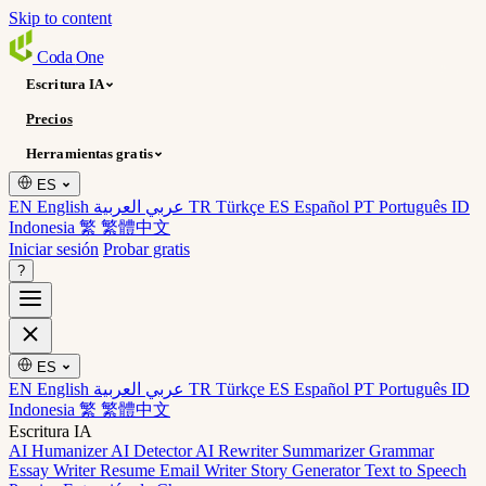
Skip to content
Coda
One
Escritura IA
Precios
Herramientas gratis
ES
EN English
عربي العربية
TR Türkçe
ES Español
PT Português
ID
Indonesia
繁 繁體中文
Iniciar sesión
Probar gratis
?
ES
EN English
عربي العربية
TR Türkçe
ES Español
PT Português
ID
Indonesia
繁 繁體中文
Escritura IA
AI Humanizer
AI Detector
AI Rewriter
Summarizer
Grammar
Essay Writer
Resume
Email Writer
Story Generator
Text to Speech