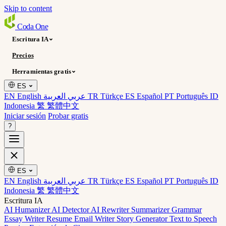
Skip to content
Coda
One
Escritura IA
Precios
Herramientas gratis
ES
EN English
عربي العربية
TR Türkçe
ES Español
PT Português
ID
Indonesia
繁 繁體中文
Iniciar sesión
Probar gratis
?
ES
EN English
عربي العربية
TR Türkçe
ES Español
PT Português
ID
Indonesia
繁 繁體中文
Escritura IA
AI Humanizer
AI Detector
AI Rewriter
Summarizer
Grammar
Essay Writer
Resume
Email Writer
Story Generator
Text to Speech