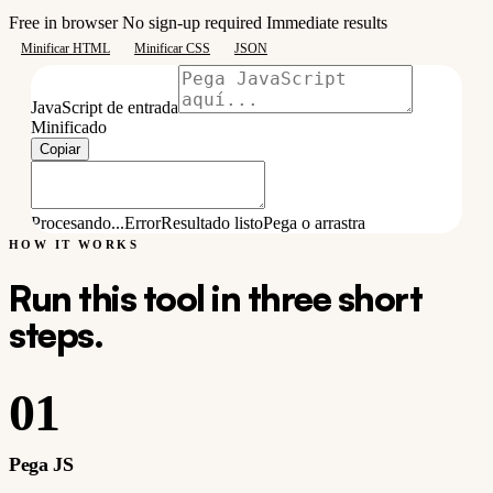
Free in browser
No sign-up required
Immediate results
Minificar HTML
Minificar CSS
JSON
JavaScript de entrada
Minificado
Copiar
Procesando...
Error
Resultado listo
Pega o arrastra
HOW IT WORKS
Run this tool in three short
steps.
01
Pega JS