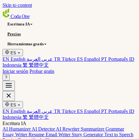
Skip to content
Coda
One
Escritura IA
Precios
Herramientas gratis
ES
EN English
عربي العربية
TR Türkçe
ES Español
PT Português
ID
Indonesia
繁 繁體中文
Iniciar sesión
Probar gratis
?
ES
EN English
عربي العربية
TR Türkçe
ES Español
PT Português
ID
Indonesia
繁 繁體中文
Escritura IA
AI Humanizer
AI Detector
AI Rewriter
Summarizer
Grammar
Essay Writer
Resume
Email Writer
Story Generator
Text to Speech