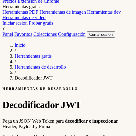
Precios
Extensión de Chrome
Herramientas gratis
Herramientas PDF
Herramientas de imagen
Herramientas dev
Herramientas de video
Iniciar sesión
Probar gratis
?
Panel
Favoritos
Colecciones
Configuración
Cerrar sesión
Inicio
/
Herramientas gratis
/
Herramientas de desarrollo
/
Decodificador JWT
HERRAMIENTAS DE DESARROLLO
Decodificador JWT
Pega un JSON Web Token para
decodificar e inspeccionar
Header, Payload y Firma