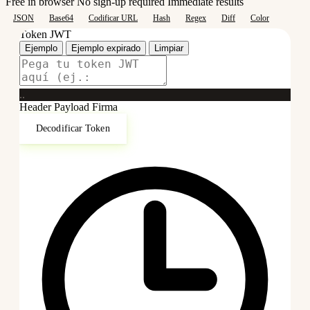
Free in browser
No sign-up required
Immediate results
JSON
Base64
Codificar URL
Hash
Regex
Diff
Color
Token JWT
Ejemplo
Ejemplo expirado
Limpiar
.
.
Header
Payload
Firma
Decodificar Token