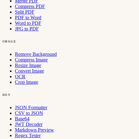
Merge PDF
Compress PDF
Split PDF
PDF to Word
Word to PDF
JPG to PDF
IMAGE
Remove Background
Compress Image
Resize Image
Convert Image
OCR
Crop Image
DEV
JSON Formatter
CSV to JSON
Base64
JWT Decoder
Markdown Preview
Regex Tester