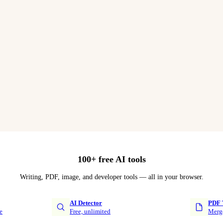
100+ free AI tools
Writing, PDF, image, and developer tools — all in your browser.
AI Detector
PDF 
e
Free, unlimited
Merge