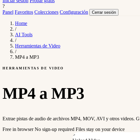
Iniciar sesión
Probar gratis
?
Panel
Favoritos
Colecciones
Configuración
Cerrar sesión
Home
/
AI Tools
/
Herramientas de Video
/
MP4 a MP3
HERRAMIENTAS DE VIDEO
MP4 a MP3
Extrae pistas de audio de archivos MP4, MOV, AVI y otros videos. Gu
Free in browser
No sign-up required
Files stay on your device
>