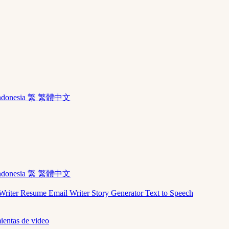
ndonesia
繁 繁體中文
ndonesia
繁 繁體中文
Writer
Resume
Email Writer
Story Generator
Text to Speech
ientas de video