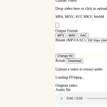
Upload Video
Drop video here or click to uploa
MP4, MOV, AVI, MKV, WebM
Output Format
MP3
WAV
AAC
Bitrate (MP3/AAC)
Change file
Result
Download
Upload a video to extract audio
Loading FFmpeg...
Original video
Audio file