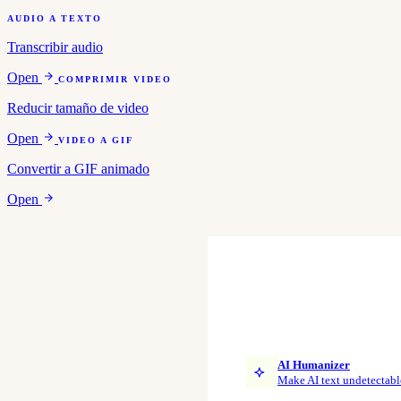
AUDIO A TEXTO
Transcribir audio
Open
COMPRIMIR VIDEO
Reducir tamaño de video
Open
VIDEO A GIF
Convertir a GIF animado
Open
AI Humanizer
Make AI text undetectabl