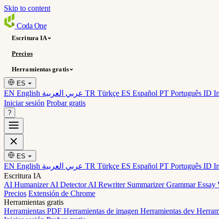
Skip to content
Coda
One
Escritura IA
Precios
Herramientas gratis
ES
EN English
عربي العربية
TR Türkçe
ES Español
PT Português
ID I
Iniciar sesión
Probar gratis
?
ES
EN English
عربي العربية
TR Türkçe
ES Español
PT Português
ID I
Escritura IA
AI Humanizer
AI Detector
AI Rewriter
Summarizer
Grammar
Essay 
Precios
Extensión de Chrome
Herramientas gratis
Herramientas PDF
Herramientas de imagen
Herramientas dev
Herram