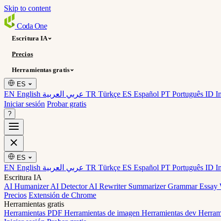
Skip to content
Coda
One
Escritura IA
Precios
Herramientas gratis
ES
EN English
عربي العربية
TR Türkçe
ES Español
PT Português
ID I
Iniciar sesión
Probar gratis
?
ES
EN English
عربي العربية
TR Türkçe
ES Español
PT Português
ID I
Escritura IA
AI Humanizer
AI Detector
AI Rewriter
Summarizer
Grammar
Essay 
Precios
Extensión de Chrome
Herramientas gratis
Herramientas PDF
Herramientas de imagen
Herramientas dev
Herram