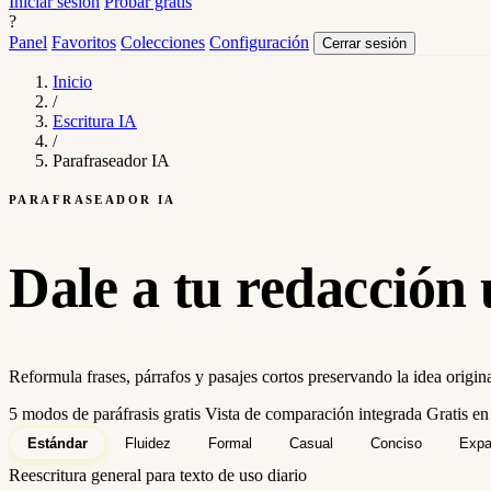
Iniciar sesión
Probar gratis
?
Panel
Favoritos
Colecciones
Configuración
Cerrar sesión
Inicio
/
Escritura IA
/
Parafraseador IA
PARAFRASEADOR IA
Dale a tu redacción
Reformula frases, párrafos y pasajes cortos preservando la idea origi
5 modos de paráfrasis gratis
Vista de comparación integrada
Gratis en
Estándar
Fluidez
Formal
Casual
Conciso
Expa
Reescritura general para texto de uso diario