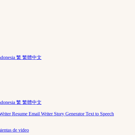
ndonesia
繁 繁體中文
ndonesia
繁 繁體中文
Writer
Resume
Email Writer
Story Generator
Text to Speech
ientas de video