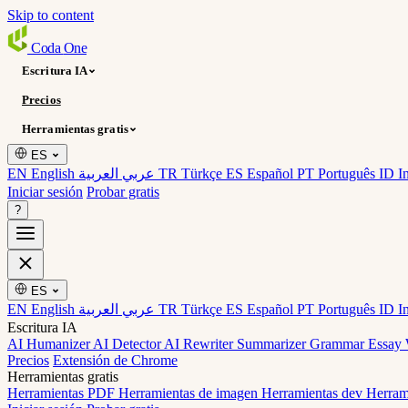
Skip to content
Coda
One
Escritura IA
Precios
Herramientas gratis
ES
EN English
عربي العربية
TR Türkçe
ES Español
PT Português
ID I
Iniciar sesión
Probar gratis
?
ES
EN English
عربي العربية
TR Türkçe
ES Español
PT Português
ID I
Escritura IA
AI Humanizer
AI Detector
AI Rewriter
Summarizer
Grammar
Essay 
Precios
Extensión de Chrome
Herramientas gratis
Herramientas PDF
Herramientas de imagen
Herramientas dev
Herram