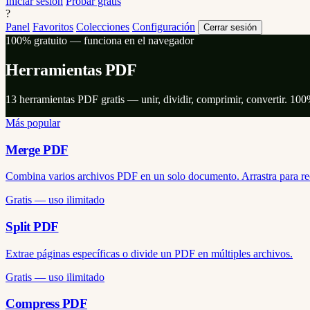
Iniciar sesión
Probar gratis
?
Panel
Favoritos
Colecciones
Configuración
Cerrar sesión
100% gratuito — funciona en el navegador
Herramientas PDF
13 herramientas PDF gratis — unir, dividir, comprimir, convertir. 10
Más popular
Merge PDF
Combina varios archivos PDF en un solo documento. Arrastra para reo
Gratis — uso ilimitado
Split PDF
Extrae páginas específicas o divide un PDF en múltiples archivos.
Gratis — uso ilimitado
Compress PDF