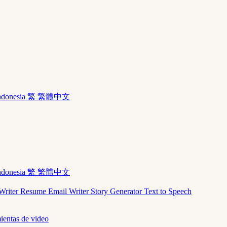
ndonesia
繁 繁體中文
ndonesia
繁 繁體中文
Writer
Resume
Email Writer
Story Generator
Text to Speech
ientas de video