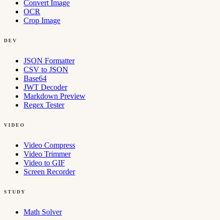
Convert Image
OCR
Crop Image
DEV
JSON Formatter
CSV to JSON
Base64
JWT Decoder
Markdown Preview
Regex Tester
VIDEO
Video Compress
Video Trimmer
Video to GIF
Screen Recorder
STUDY
Math Solver