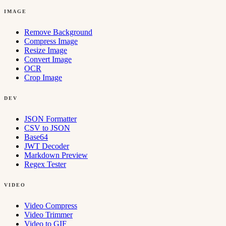
IMAGE
Remove Background
Compress Image
Resize Image
Convert Image
OCR
Crop Image
DEV
JSON Formatter
CSV to JSON
Base64
JWT Decoder
Markdown Preview
Regex Tester
VIDEO
Video Compress
Video Trimmer
Video to GIF