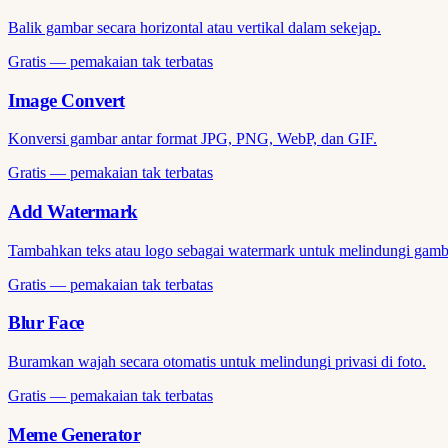
Balik gambar secara horizontal atau vertikal dalam sekejap.
Gratis — pemakaian tak terbatas
Image Convert
Konversi gambar antar format JPG, PNG, WebP, dan GIF.
Gratis — pemakaian tak terbatas
Add Watermark
Tambahkan teks atau logo sebagai watermark untuk melindungi gamb
Gratis — pemakaian tak terbatas
Blur Face
Buramkan wajah secara otomatis untuk melindungi privasi di foto.
Gratis — pemakaian tak terbatas
Meme Generator