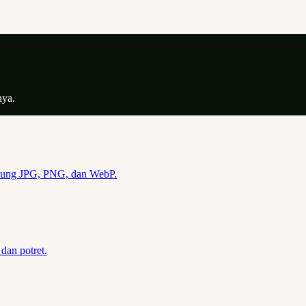
nya.
dukung JPG, PNG, dan WebP.
dan potret.