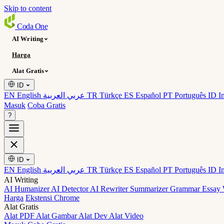
Skip to content
Coda
One
AI Writing
Harga
Alat Gratis
ID
EN English
عربي العربية
TR Türkçe
ES Español
PT Português
ID I
Masuk
Coba Gratis
?
ID
EN English
عربي العربية
TR Türkçe
ES Español
PT Português
ID I
AI Writing
AI Humanizer
AI Detector
AI Rewriter
Summarizer
Grammar
Essay 
Harga
Ekstensi Chrome
Alat Gratis
Alat PDF
Alat Gambar
Alat Dev
Alat Video