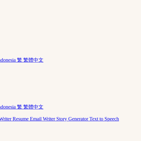
ndonesia
繁 繁體中文
ndonesia
繁 繁體中文
Writer
Resume
Email Writer
Story Generator
Text to Speech