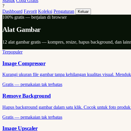
Masuk
Coba Gratis
?
Dashboard
Favorit
Koleksi
Pengaturan
Keluar
100% gratis — berjalan di browser
Alat Gambar
12 alat gambar gratis — kompres, resize, hapus background, dan lain
Terpopuler
Image Compressor
Kurangi ukuran file gambar tanpa kehilangan kualitas visual. Men
Gratis — pemakaian tak terbatas
Remove Background
Hapus background gambar dalam satu klik. Cocok untuk foto produk 
Gratis — pemakaian tak terbatas
Image Upscaler