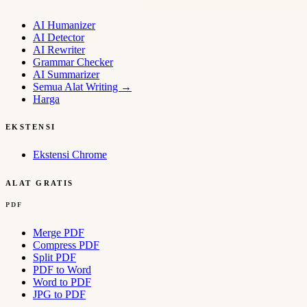
AI Humanizer
AI Detector
AI Rewriter
Grammar Checker
AI Summarizer
Semua Alat Writing
→
Harga
EKSTENSI
Ekstensi Chrome
ALAT GRATIS
PDF
Merge PDF
Compress PDF
Split PDF
PDF to Word
Word to PDF
JPG to PDF