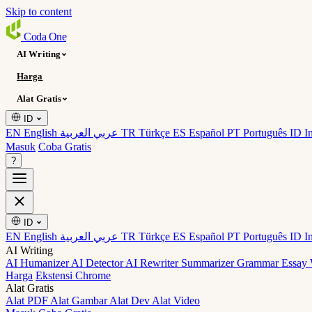
Skip to content
Coda
One
AI Writing
Harga
Alat Gratis
ID
EN English
عربي العربية
TR Türkçe
ES Español
PT Português
ID I
Masuk
Coba Gratis
?
ID
EN English
عربي العربية
TR Türkçe
ES Español
PT Português
ID I
AI Writing
AI Humanizer
AI Detector
AI Rewriter
Summarizer
Grammar
Essay 
Harga
Ekstensi Chrome
Alat Gratis
Alat PDF
Alat Gambar
Alat Dev
Alat Video