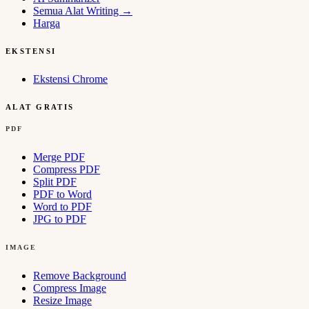
Semua Alat Writing
→
Harga
EKSTENSI
Ekstensi Chrome
ALAT GRATIS
PDF
Merge PDF
Compress PDF
Split PDF
PDF to Word
Word to PDF
JPG to PDF
IMAGE
Remove Background
Compress Image
Resize Image