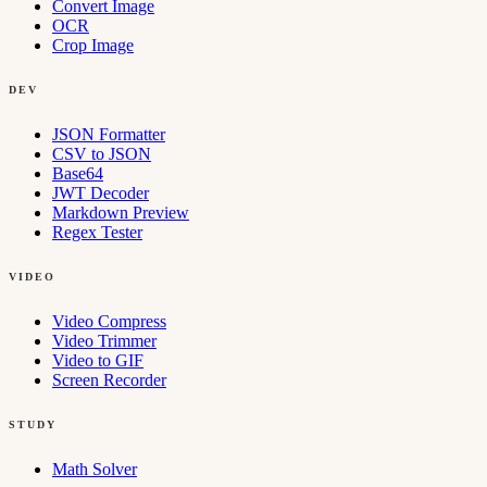
Convert Image
OCR
Crop Image
DEV
JSON Formatter
CSV to JSON
Base64
JWT Decoder
Markdown Preview
Regex Tester
VIDEO
Video Compress
Video Trimmer
Video to GIF
Screen Recorder
STUDY
Math Solver