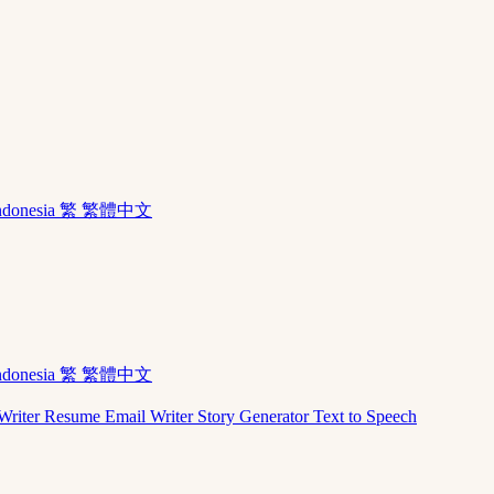
ndonesia
繁 繁體中文
ndonesia
繁 繁體中文
Writer
Resume
Email Writer
Story Generator
Text to Speech