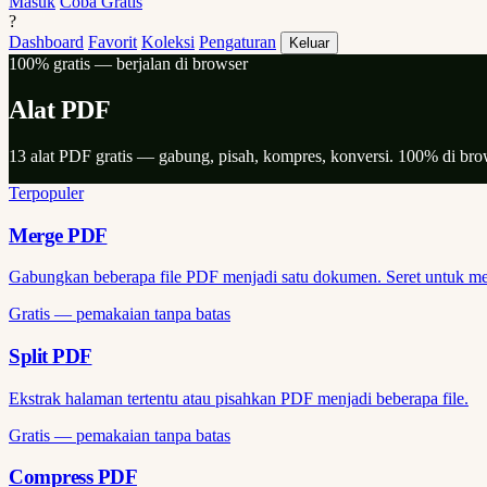
Masuk
Coba Gratis
?
Dashboard
Favorit
Koleksi
Pengaturan
Keluar
100% gratis — berjalan di browser
Alat PDF
13 alat PDF gratis — gabung, pisah, kompres, konversi. 100% di bro
Terpopuler
Merge PDF
Gabungkan beberapa file PDF menjadi satu dokumen. Seret untuk me
Gratis — pemakaian tanpa batas
Split PDF
Ekstrak halaman tertentu atau pisahkan PDF menjadi beberapa file.
Gratis — pemakaian tanpa batas
Compress PDF