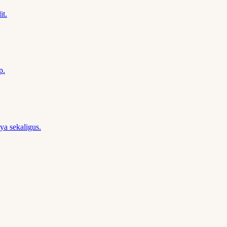
it.
p.
a sekaligus.