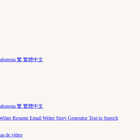
ndonesia
繁 繁體中文
ndonesia
繁 繁體中文
Writer
Resume
Email Writer
Story Generator
Text to Speech
as de vídeo