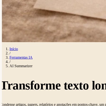
Início
/
Ferramentas IA
/
AI Summarizer
Transforme texto l
Condense artigos, papers, relatórios e anotações em pontos-chave, um