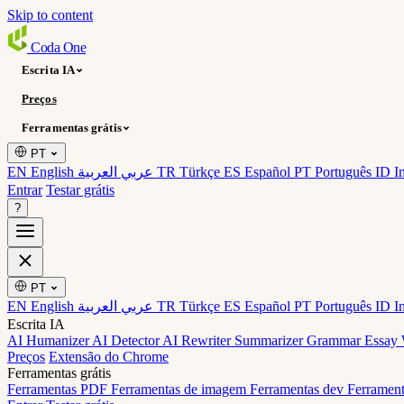
Skip to content
Coda
One
Escrita IA
Preços
Ferramentas grátis
PT
EN English
عربي العربية
TR Türkçe
ES Español
PT Português
ID I
Entrar
Testar grátis
?
PT
EN English
عربي العربية
TR Türkçe
ES Español
PT Português
ID I
Escrita IA
AI Humanizer
AI Detector
AI Rewriter
Summarizer
Grammar
Essay 
Preços
Extensão do Chrome
Ferramentas grátis
Ferramentas PDF
Ferramentas de imagem
Ferramentas dev
Ferrament