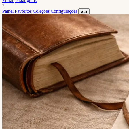
Entrar
Testar grátis
?
Painel
Favoritos
Coleções
Configurações
Sair