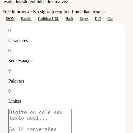
resultados são exibidos de uma vez
Free in browser
No sign-up required
Immediate results
JSON
Base64
Codificar URL
Hash
Regex
Diff
Cor
0
Caracteres
0
Sem espaços
0
Palavras
0
Linhas