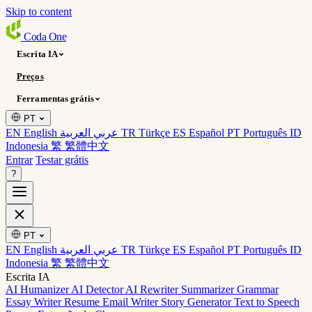
Skip to content
Coda
One
Escrita IA
Preços
Ferramentas grátis
PT
EN English
عربي العربية
TR Türkçe
ES Español
PT Português
ID
Indonesia
繁 繁體中文
Entrar
Testar grátis
?
PT
EN English
عربي العربية
TR Türkçe
ES Español
PT Português
ID
Indonesia
繁 繁體中文
Escrita IA
AI Humanizer
AI Detector
AI Rewriter
Summarizer
Grammar
Essay Writer
Resume
Email Writer
Story Generator
Text to Speech