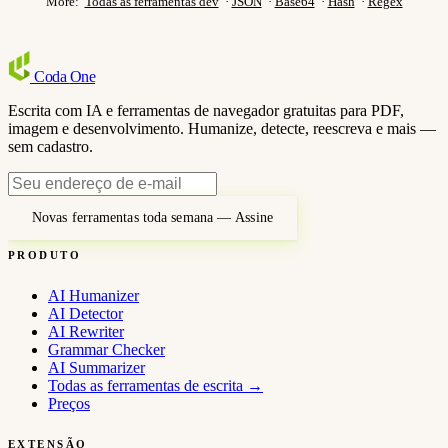
More:
Todas as ferramentas dev
·
JSON
·
Base64
·
Hash
·
Regex
Coda
One
Escrita com IA e ferramentas de navegador gratuitas para PDF,
imagem e desenvolvimento. Humanize, detecte, reescreva e mais —
sem cadastro.
Novas ferramentas toda semana — Assine
PRODUTO
AI Humanizer
AI Detector
AI Rewriter
Grammar Checker
AI Summarizer
Todas as ferramentas de escrita
→
Preços
EXTENSÃO