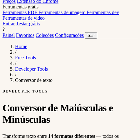
Preços
Extensão do Chrome
Ferramentas grátis
Ferramentas PDF
Ferramentas de imagem
Ferramentas dev
Ferramentas de vídeo
Entrar
Testar grátis
?
Painel
Favoritos
Coleções
Configurações
Sair
Home
/
Free Tools
/
Developer Tools
/
Conversor de texto
DEVELOPER TOOLS
Conversor de Maiúsculas e
Minúsculas
Transforme texto entre
14 formatos diferentes
— todos os