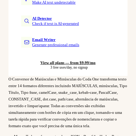
Make AI text undetectable
AI Detector
Check if text is AI-generated
Email Writer
Generate professional emails
View all plans — from $9.99/mo
3 free uses/day, no signup
O Conversor de Maiúsculas e Minúsculas do Coda One transforma texto
entre 14 formatos diferentes incluindo MAIÚSCULAS, minúsculas, Tipo
Título, Tipo frase, camelCase, snake_case, kebab-case, PascalCase,
CONSTANT_CASE, dot.case, path/case, alternância de maiúsculas,
invertido e limpar/aparar. Todas as conversões são exibidas
simultaneamente com botões de cópia em um clique, tornando-o uma
tarefa rápida para verificar convenções de nomenclatura e copiar o
formato exato que você precisa de uma única tela.