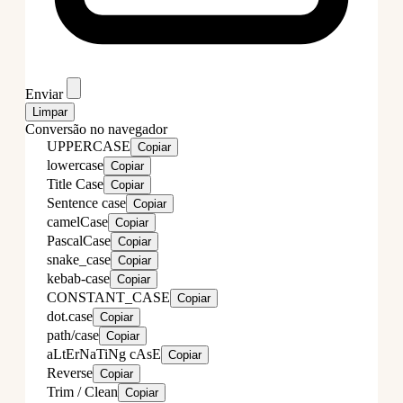
Enviar
Limpar
Conversão no navegador
UPPERCASE
Copiar
lowercase
Copiar
Title Case
Copiar
Sentence case
Copiar
camelCase
Copiar
PascalCase
Copiar
snake_case
Copiar
kebab-case
Copiar
CONSTANT_CASE
Copiar
dot.case
Copiar
path/case
Copiar
aLtErNaTiNg cAsE
Copiar
Reverse
Copiar
Trim / Clean
Copiar