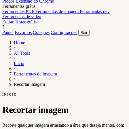
Preços
Extensão do Chrome
Ferramentas grátis
Ferramentas PDF
Ferramentas de imagem
Ferramentas dev
Ferramentas de vídeo
Entrar
Testar grátis
?
Painel
Favoritos
Coleções
Configurações
Sair
Home
/
AI Tools
/
Início
/
Ferramentas de imagem
/
Recortar imagem
INÍCIO
Recortar imagem
Recorte qualquer imagem arrastando a área que deseja manter, com