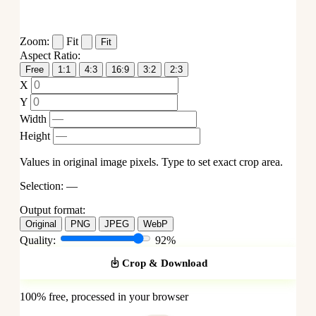
Zoom:
Fit
Fit
Aspect Ratio:
Free
1:1
4:3
16:9
3:2
2:3
X
Y
Width
Height
Values in original image pixels. Type to set exact crop area.
Selection:
—
Output format:
Original
PNG
JPEG
WebP
Quality:
92%
Crop & Download
100% free, processed in your browser