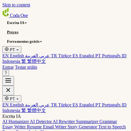
Skip to content
Coda
One
Escrita IA
Preços
Ferramentas grátis
PT
EN English
عربي العربية
TR Türkçe
ES Español
PT Português
ID
Indonesia
繁 繁體中文
Entrar
Testar grátis
?
PT
EN English
عربي العربية
TR Türkçe
ES Español
PT Português
ID
Indonesia
繁 繁體中文
Escrita IA
AI Humanizer
AI Detector
AI Rewriter
Summarizer
Grammar
Essay Writer
Resume
Email Writer
Story Generator
Text to Speech