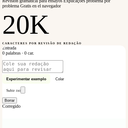
Revisión gramatical para ensayos
Explicações problema por
problema
Gratis en el navegador
20K
CARACTERES POR REVISÃO DE REDAÇÃO
Entrada
0 palabras · 0 car.
Experimentar exemplo
Colar
Subir .txt
Borrar
Corregido