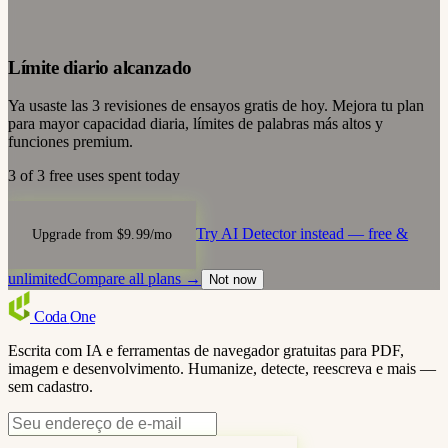
Límite diario alcanzado
Ya usaste las 3 revisiones de ensayos gratis de hoy. Mejora tu plan
para mayor capacidad diaria, límites de palabras más altos y
funciones premium.
3 of 3 free uses spent today
Try AI Detector instead — free &
Upgrade from $9.99/mo
unlimited
Compare all plans →
Not now
Coda
One
Escrita com IA e ferramentas de navegador gratuitas para PDF,
imagem e desenvolvimento. Humanize, detecte, reescreva e mais —
sem cadastro.