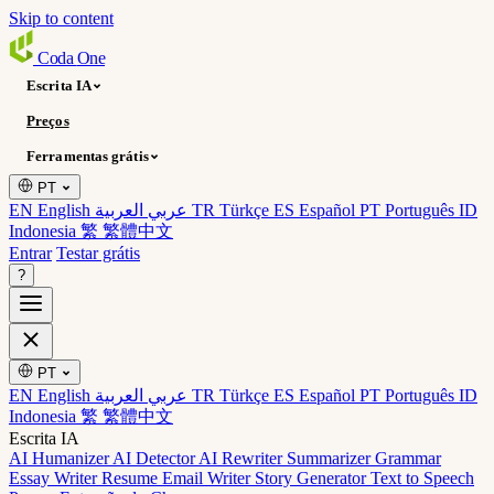
Skip to content
Coda
One
Escrita IA
Preços
Ferramentas grátis
PT
EN English
عربي العربية
TR Türkçe
ES Español
PT Português
ID
Indonesia
繁 繁體中文
Entrar
Testar grátis
?
PT
EN English
عربي العربية
TR Türkçe
ES Español
PT Português
ID
Indonesia
繁 繁體中文
Escrita IA
AI Humanizer
AI Detector
AI Rewriter
Summarizer
Grammar
Essay Writer
Resume
Email Writer
Story Generator
Text to Speech