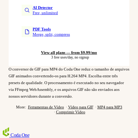
AI Detector
Free, unlimited
PDF Tools
Merge, split, compress
View all plans — from $9.99/mo
3 free uses/day, no signup
O conversor de GIF para MP4 do Coda One reduz o tamanho de arquivos
GIF animados convertendo-os para H.264 MP4. Escolha entre três
presets de qualidade. O processamento é executado no seu navegador
via FFmpeg WebAssembly, e os arquivos GIF não são enviados aos
nossos servidores durante a conversão.
More:
Ferramentas de Vídeo
·
Vídeo para GIF
·
MP4 para MP3
·
Comprimir Vídeo
Coda
One