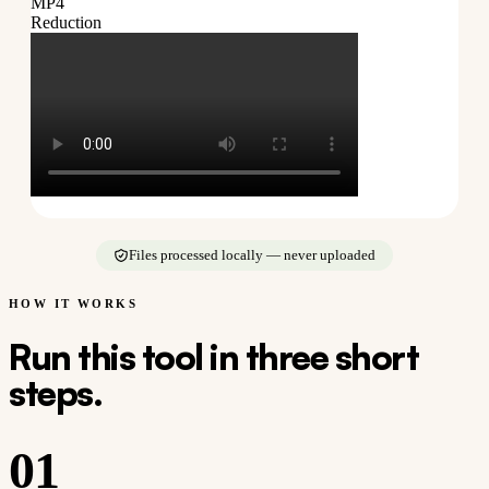
MP4
Reduction
Files processed locally — never uploaded
HOW IT WORKS
Run this tool in three short
steps.
01