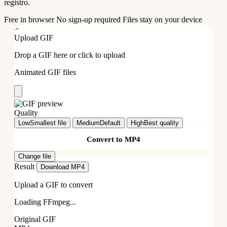
registro.
Free in browser
No sign-up required
Files stay on your device
>
Upload GIF
Drop a GIF here or click to upload
Animated GIF files
Quality
Low
Smallest file
Medium
Default
High
Best quality
Convert to MP4
Change file
Result
Download MP4
Upload a GIF to convert
Loading FFmpeg...
Original GIF