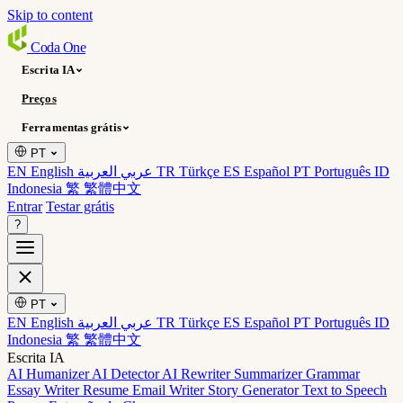
Skip to content
Coda
One
Escrita IA
Preços
Ferramentas grátis
PT
EN English
عربي العربية
TR Türkçe
ES Español
PT Português
ID
Indonesia
繁 繁體中文
Entrar
Testar grátis
?
PT
EN English
عربي العربية
TR Türkçe
ES Español
PT Português
ID
Indonesia
繁 繁體中文
Escrita IA
AI Humanizer
AI Detector
AI Rewriter
Summarizer
Grammar
Essay Writer
Resume
Email Writer
Story Generator
Text to Speech