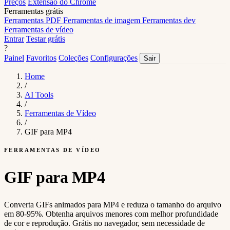
Preços
Extensão do Chrome
Ferramentas grátis
Ferramentas PDF
Ferramentas de imagem
Ferramentas dev
Ferramentas de vídeo
Entrar
Testar grátis
?
Painel
Favoritos
Coleções
Configurações
Sair
Home
/
AI Tools
/
Ferramentas de Vídeo
/
GIF para MP4
FERRAMENTAS DE VÍDEO
GIF para MP4
Converta GIFs animados para MP4 e reduza o tamanho do arquivo
em 80-95%. Obtenha arquivos menores com melhor profundidade
de cor e reprodução. Grátis no navegador, sem necessidade de