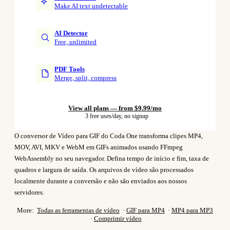
Make AI text undetectable
AI Detector
Free, unlimited
PDF Tools
Merge, split, compress
View all plans — from $9.99/mo
3 free uses/day, no signup
O conversor de Vídeo para GIF do Coda One transforma clipes MP4,
MOV, AVI, MKV e WebM em GIFs animados usando FFmpeg
WebAssembly no seu navegador. Defina tempo de início e fim, taxa de
quadros e largura de saída. Os arquivos de vídeo são processados
localmente durante a conversão e não são enviados aos nossos
servidores.
More:
Todas as ferramentas de vídeo
·
GIF para MP4
·
MP4 para MP3
·
Comprimir vídeo