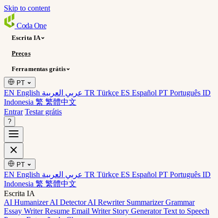
Skip to content
Coda
One
Escrita IA
Preços
Ferramentas grátis
PT
EN English
عربي العربية
TR Türkçe
ES Español
PT Português
ID
Indonesia
繁 繁體中文
Entrar
Testar grátis
?
PT
EN English
عربي العربية
TR Türkçe
ES Español
PT Português
ID
Indonesia
繁 繁體中文
Escrita IA
AI Humanizer
AI Detector
AI Rewriter
Summarizer
Grammar
Essay Writer
Resume
Email Writer
Story Generator
Text to Speech