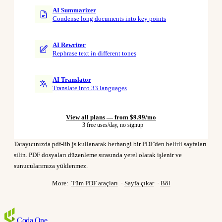
AI Summarizer
Condense long documents into key points
AI Rewriter
Rephrase text in different tones
AI Translator
Translate into 33 languages
View all plans — from $9.99/mo
3 free uses/day, no signup
Tarayıcınızda pdf-lib.js kullanarak herhangi bir PDF'den belirli sayfaları
silin. PDF dosyaları düzenleme sırasında yerel olarak işlenir ve
sunucularımıza yüklenmez.
More:
Tüm PDF araçları
·
Sayfa çıkar
·
Böl
Coda
One