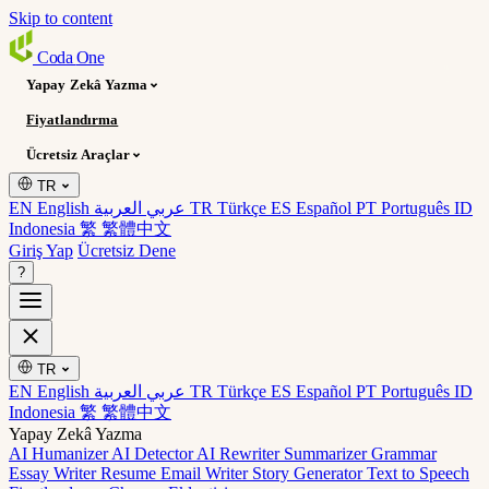
Skip to content
Coda
One
Yapay Zekâ Yazma
Fiyatlandırma
Ücretsiz Araçlar
TR
EN English
عربي العربية
TR Türkçe
ES Español
PT Português
ID
Indonesia
繁 繁體中文
Giriş Yap
Ücretsiz Dene
?
TR
EN English
عربي العربية
TR Türkçe
ES Español
PT Português
ID
Indonesia
繁 繁體中文
Yapay Zekâ Yazma
AI Humanizer
AI Detector
AI Rewriter
Summarizer
Grammar
Essay Writer
Resume
Email Writer
Story Generator
Text to Speech