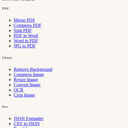
PDF
Merge PDF
Compress PDF
Split PDF
PDF to Word
Word to PDF
JPG to PDF
Image
Remove Background
Compress Image
Resize Image
Convert Image
OCR
Crop Image
Dev
JSON Formatter
CSV to JSON