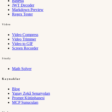
Base64
JWT Decoder
Markdown Preview
Regex Tester
Video
Video Compress
Video Trimmer
Video to GIF
Screen Recorder
Study
Math Solver
Kaynaklar
Blog
Yapay Zekâ Senaryoları
Prompt Kütüphanesi
MCP Sunucuları