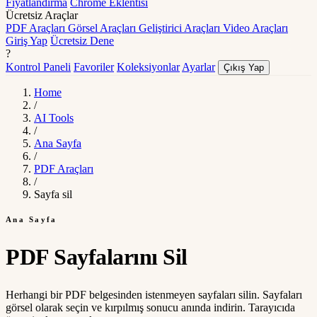
Fiyatlandırma
Chrome Eklentisi
Ücretsiz Araçlar
PDF Araçları
Görsel Araçları
Geliştirici Araçları
Video Araçları
Giriş Yap
Ücretsiz Dene
?
Kontrol Paneli
Favoriler
Koleksiyonlar
Ayarlar
Çıkış Yap
Home
/
AI Tools
/
Ana Sayfa
/
PDF Araçları
/
Sayfa sil
Ana Sayfa
PDF Sayfalarını Sil
Herhangi bir PDF belgesinden istenmeyen sayfaları silin. Sayfaları
görsel olarak seçin ve kırpılmış sonucu anında indirin. Tarayıcıda