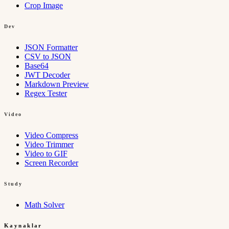
Crop Image
Dev
JSON Formatter
CSV to JSON
Base64
JWT Decoder
Markdown Preview
Regex Tester
Video
Video Compress
Video Trimmer
Video to GIF
Screen Recorder
Study
Math Solver
Kaynaklar