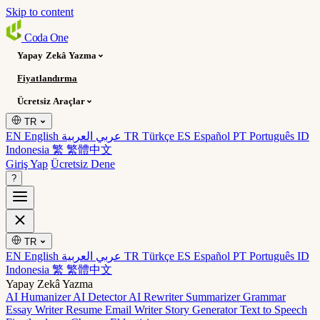
Skip to content
Coda
One
Yapay Zekâ Yazma
Fiyatlandırma
Ücretsiz Araçlar
TR
EN English
عربي العربية
TR Türkçe
ES Español
PT Português
ID
Indonesia
繁 繁體中文
Giriş Yap
Ücretsiz Dene
?
TR
EN English
عربي العربية
TR Türkçe
ES Español
PT Português
ID
Indonesia
繁 繁體中文
Yapay Zekâ Yazma
AI Humanizer
AI Detector
AI Rewriter
Summarizer
Grammar
Essay Writer
Resume
Email Writer
Story Generator
Text to Speech