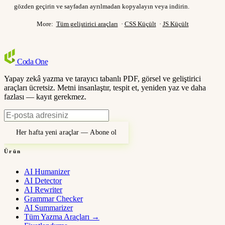
gözden geçirin ve sayfadan ayrılmadan kopyalayın veya indirin.
More:
Tüm geliştirici araçları
·
CSS Küçült
·
JS Küçült
Coda
One
Yapay zekâ yazma ve tarayıcı tabanlı PDF, görsel ve geliştirici
araçları ücretsiz. Metni insanlaştır, tespit et, yeniden yaz ve daha
fazlası — kayıt gerekmez.
Her hafta yeni araçlar — Abone ol
Ürün
AI Humanizer
AI Detector
AI Rewriter
Grammar Checker
AI Summarizer
Tüm Yazma Araçları
→