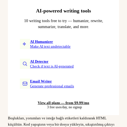
AI-powered writing tools
10 writing tools free to try — humanize, rewrite,
summarize, translate, and more.
AI Humanizer
Make AI text undetectable
AI Detector
Check if text is AI-generated
Email Writer
Generate professional emails
View all plans — from $9.99/mo
3 free uses/day, no signup
Boşlukları, yorumları ve isteğe bağlı etiketleri kaldırarak HTML
küçültün. Kod yapıştırın veya bir dosya yükleyin, sıkıştırılmış çıktıyı