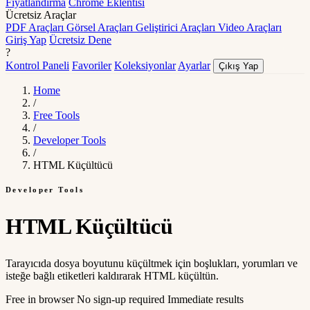
Fiyatlandırma
Chrome Eklentisi
Ücretsiz Araçlar
PDF Araçları
Görsel Araçları
Geliştirici Araçları
Video Araçları
Giriş Yap
Ücretsiz Dene
?
Kontrol Paneli
Favoriler
Koleksiyonlar
Ayarlar
Çıkış Yap
Home
/
Free Tools
/
Developer Tools
/
HTML Küçültücü
Developer Tools
HTML Küçültücü
Tarayıcıda dosya boyutunu küçültmek için boşlukları, yorumları ve
isteğe bağlı etiketleri kaldırarak HTML küçültün.
Free in browser
No sign-up required
Immediate results