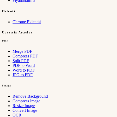
Fiyatlandırma
Eklenti
Chrome Eklentisi
Ücretsiz Araçlar
PDF
Merge PDF
Compress PDF
Split PDF
PDF to Word
Word to PDF
JPG to PDF
Image
Remove Background
Compress Image
Resize Image
Convert Image
OCR