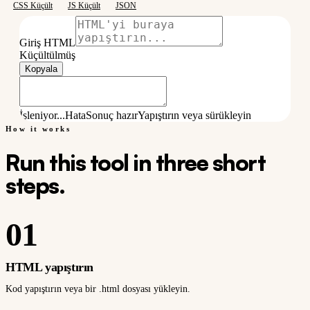
CSS Küçült
JS Küçült
JSON
Giriş HTML
Küçültülmüş
Kopyala
İşleniyor...
Hata
Sonuç hazır
Yapıştırın veya sürükleyin
How it works
Run this tool in three short
steps.
01
HTML yapıştırın
Kod yapıştırın veya bir .html dosyası yükleyin.