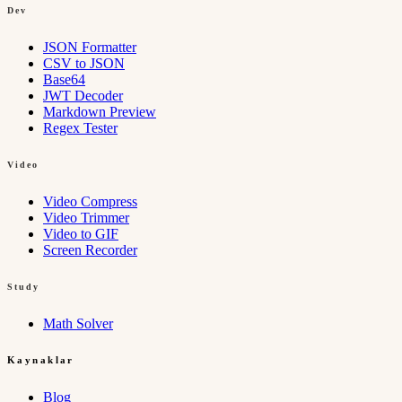
Dev
JSON Formatter
CSV to JSON
Base64
JWT Decoder
Markdown Preview
Regex Tester
Video
Video Compress
Video Trimmer
Video to GIF
Screen Recorder
Study
Math Solver
Kaynaklar
Blog