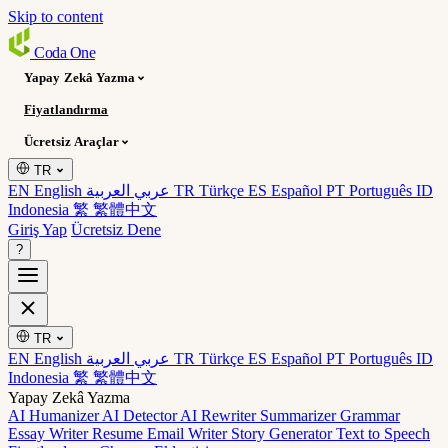
Skip to content
Coda
One
Yapay Zekâ Yazma
Fiyatlandırma
Ücretsiz Araçlar
TR
EN English
عربي العربية
TR Türkçe
ES Español
PT Português
ID
Indonesia
繁 繁體中文
Giriş Yap
Ücretsiz Dene
?
TR
EN English
عربي العربية
TR Türkçe
ES Español
PT Português
ID
Indonesia
繁 繁體中文
Yapay Zekâ Yazma
AI Humanizer
AI Detector
AI Rewriter
Summarizer
Grammar
Essay Writer
Resume
Email Writer
Story Generator
Text to Speech