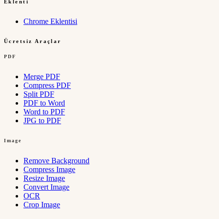
Eklenti
Chrome Eklentisi
Ücretsiz Araçlar
PDF
Merge PDF
Compress PDF
Split PDF
PDF to Word
Word to PDF
JPG to PDF
Image
Remove Background
Compress Image
Resize Image
Convert Image
OCR
Crop Image