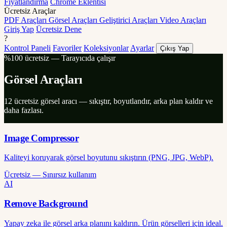
Fiyatlandırma
Chrome Eklentisi
Ücretsiz Araçlar
PDF Araçları
Görsel Araçları
Geliştirici Araçları
Video Araçları
Giriş Yap
Ücretsiz Dene
?
Kontrol Paneli
Favoriler
Koleksiyonlar
Ayarlar
Çıkış Yap
%100 ücretsiz — Tarayıcıda çalışır
Görsel Araçları
12 ücretsiz görsel aracı — sıkıştır, boyutlandır, arka plan kaldır ve
daha fazlası.
Image Compressor
Kaliteyi koruyarak görsel boyutunu sıkıştırın (PNG, JPG, WebP).
Ücretsiz — Sınırsız kullanım
AI
Remove Background
Yapay zeka ile görsel arka planını kaldırın. Ürün görselleri için ideal.