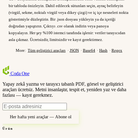
bir tabloda önizleyin. Dahil edilecek sütunları seçin, ayraç belirleyin
(virgül, sekme, noktalı virgül veya dikey çizgi) ve iç içe nesneleri nokta
gösterimiyle düzleştirin. Bir .json dosyası yükleyin ya da içeriği
doğrudan yapıştırın. Çıktıyı .csv olarak indirin veya panoya
kopyalayın. Her şey %100 istemci tarafında işlenir: veriler tarayıcıdan
asla çıkmaz. Ücretsizdir, limitsizdir ve kayıt gerektirmez.
More:
Tüm geliştirici araçları
·
JSON
·
Base64
·
Hash
·
Regex
Coda
One
Yapay zekâ yazma ve tarayıcı tabanlı PDF, görsel ve geliştirici
araçları ücretsiz. Metni insanlaştır, tespit et, yeniden yaz ve daha
fazlası — kayıt gerekmez.
Her hafta yeni araçlar — Abone ol
Ürün