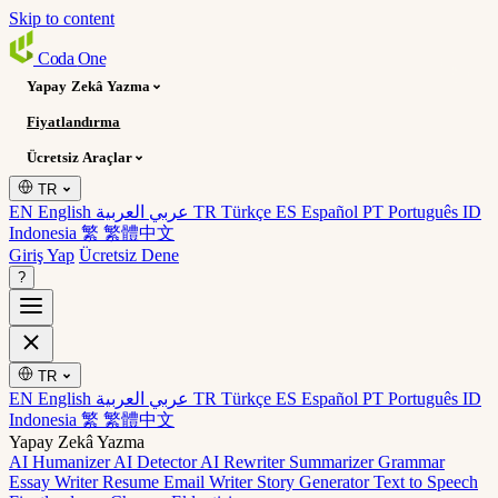
Skip to content
Coda
One
Yapay Zekâ Yazma
Fiyatlandırma
Ücretsiz Araçlar
TR
EN English
عربي العربية
TR Türkçe
ES Español
PT Português
ID
Indonesia
繁 繁體中文
Giriş Yap
Ücretsiz Dene
?
TR
EN English
عربي العربية
TR Türkçe
ES Español
PT Português
ID
Indonesia
繁 繁體中文
Yapay Zekâ Yazma
AI Humanizer
AI Detector
AI Rewriter
Summarizer
Grammar
Essay Writer
Resume
Email Writer
Story Generator
Text to Speech