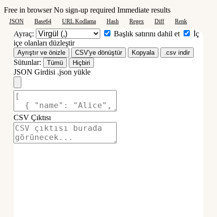
Free in browser
No sign-up required
Immediate results
JSON
Base64
URL Kodlama
Hash
Regex
Diff
Renk
Ayraç:
Başlık satırını dahil et
İç
içe olanları düzleştir
Ayrıştır ve önizle
CSV'ye dönüştür
Kopyala
.csv indir
Sütunlar:
Tümü
Hiçbiri
JSON Girdisi
.json yükle
CSV Çıktısı