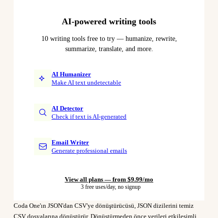
AI-powered writing tools
10 writing tools free to try — humanize, rewrite,
summarize, translate, and more.
AI Humanizer
Make AI text undetectable
AI Detector
Check if text is AI-generated
Email Writer
Generate professional emails
View all plans — from $9.99/mo
3 free uses/day, no signup
Coda One'ın JSON'dan CSV'ye dönüştürücüsü, JSON dizilerini temiz
CSV dosyalarına dönüştürür. Dönüştürmeden önce verileri etkileşimli