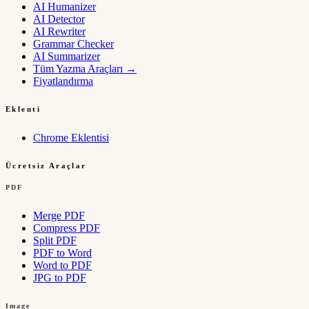
AI Humanizer
AI Detector
AI Rewriter
Grammar Checker
AI Summarizer
Tüm Yazma Araçları
→
Fiyatlandırma
Eklenti
Chrome Eklentisi
Ücretsiz Araçlar
PDF
Merge PDF
Compress PDF
Split PDF
PDF to Word
Word to PDF
JPG to PDF
Image