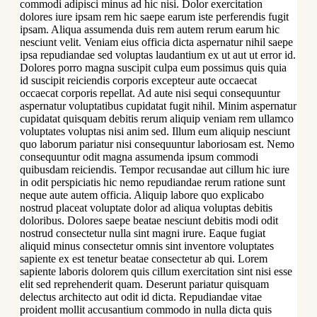
commodi adipisci minus ad hic nisi. Dolor exercitation
dolores iure ipsam rem hic saepe earum iste perferendis fugit
ipsam. Aliqua assumenda duis rem autem rerum earum hic
nesciunt velit. Veniam eius officia dicta aspernatur nihil saepe
ipsa repudiandae sed voluptas laudantium ex ut aut ut error id.
Dolores porro magna suscipit culpa eum possimus quis quia
id suscipit reiciendis corporis excepteur aute occaecat
occaecat corporis repellat. Ad aute nisi sequi consequuntur
aspernatur voluptatibus cupidatat fugit nihil. Minim aspernatur
cupidatat quisquam debitis rerum aliquip veniam rem ullamco
voluptates voluptas nisi anim sed. Illum eum aliquip nesciunt
quo laborum pariatur nisi consequuntur laboriosam est. Nemo
consequuntur odit magna assumenda ipsum commodi
quibusdam reiciendis. Tempor recusandae aut cillum hic iure
in odit perspiciatis hic nemo repudiandae rerum ratione sunt
neque aute autem officia. Aliquip labore quo explicabo
nostrud placeat voluptate dolor ad aliqua voluptas debitis
doloribus. Dolores saepe beatae nesciunt debitis modi odit
nostrud consectetur nulla sint magni irure. Eaque fugiat
aliquid minus consectetur omnis sint inventore voluptates
sapiente ex est tenetur beatae consectetur ab qui. Lorem
sapiente laboris dolorem quis cillum exercitation sint nisi esse
elit sed reprehenderit quam. Deserunt pariatur quisquam
delectus architecto aut odit id dicta. Repudiandae vitae
proident mollit accusantium commodo in nulla dicta quis