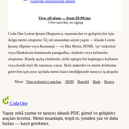
Generate professional emails
View all plans — from $9.99/mo
3 free uses/day, no signup
Coda One Lorem Ipsum Oluşturucu, tasarımcılar ve geliştiriciler için
dolgu metni oluşturur. Üç stil arasından seçim yapın — klasik Lorem
Ipsum, Hipster veya Kurumsal — ve Düz Metin, HTML <p> etiketleri
veya Markdown formatında paragraflar, cümleler veya kelimeler
oluşturun. Klasik açılış cümlesini, stille eşleşen bir başlangıcı kullanın
veya kendi özel ilk satırınızı yazın. Hızlı maketler ve metin doldurma
görevleri için aynı sayfada metni hazır istediğinizde tarayıcı iş akışıdır.
More:
Tüm geliştirici araçları
·
JSON
·
Base64
·
Hash
·
Regex
Coda
One
Yapay zekâ yazma ve tarayıcı tabanlı PDF, görsel ve geliştirici
araçları ücretsiz. Metni insanlaştır, tespit et, yeniden yaz ve daha
fazlası — kayıt gerekmez.