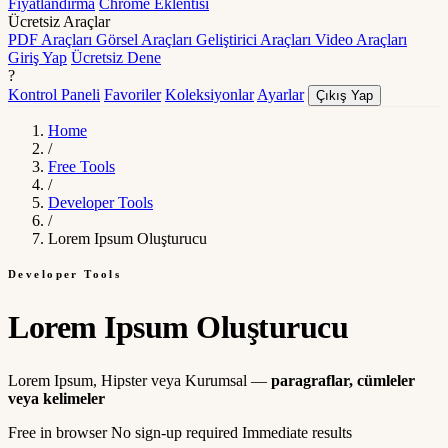
Fiyatlandırma
Chrome Eklentisi
Ücretsiz Araçlar
PDF Araçları
Görsel Araçları
Geliştirici Araçları
Video Araçları
Giriş Yap
Ücretsiz Dene
?
Kontrol Paneli
Favoriler
Koleksiyonlar
Ayarlar
Çıkış Yap
Home
/
Free Tools
/
Developer Tools
/
Lorem Ipsum Oluşturucu
Developer Tools
Lorem Ipsum Oluşturucu
Lorem Ipsum, Hipster veya Kurumsal —
paragraflar, cümleler
veya kelimeler
Free in browser
No sign-up required
Immediate results