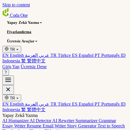
Skip to content
Coda
One
Yapay Zekâ Yazma
Fiyatlandırma
Ücretsiz Araçlar
TR
EN English
عربي العربية
TR Türkçe
ES Español
PT Português
ID
Indonesia
繁 繁體中文
Giriş Yap
Ücretsiz Dene
?
TR
EN English
عربي العربية
TR Türkçe
ES Español
PT Português
ID
Indonesia
繁 繁體中文
Yapay Zekâ Yazma
AI Humanizer
AI Detector
AI Rewriter
Summarizer
Grammar
Essay Writer
Resume
Email Writer
Story Generator
Text to Speech