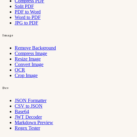
Compress PDF
Split PDF
PDF to Word
Word to PDF
JPG to PDF
Image
Remove Background
Compress Image
Resize Image
Convert Image
OCR
Crop Image
Dev
JSON Formatter
CSV to JSON
Base64
JWT Decoder
Markdown Preview
Regex Tester