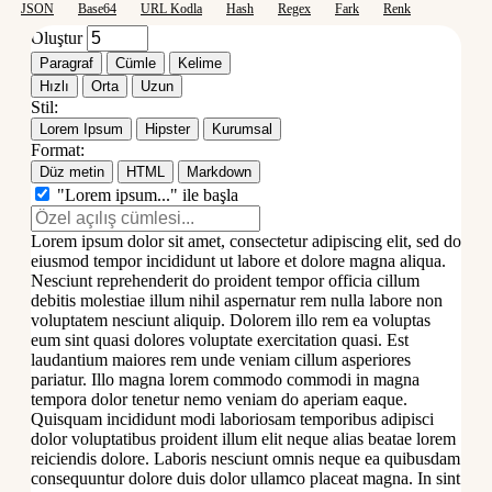
JSON
Base64
URL Kodla
Hash
Regex
Fark
Renk
Oluştur
Paragraf
Cümle
Kelime
Hızlı
Orta
Uzun
Stil:
Lorem Ipsum
Hipster
Kurumsal
Format:
Düz metin
HTML
Markdown
"Lorem ipsum..." ile başla
Lorem ipsum dolor sit amet, consectetur adipiscing elit, sed do
eiusmod tempor incididunt ut labore et dolore magna aliqua.
Nesciunt reprehenderit do proident tempor officia cillum
debitis molestiae illum nihil aspernatur rem nulla labore non
voluptatem nesciunt aliquip. Dolorem illo rem ea voluptas
eum sint quasi dolores voluptate exercitation quasi. Est
laudantium maiores rem unde veniam cillum asperiores
pariatur. Illo magna lorem commodo commodi in magna
tempora dolor tenetur nemo veniam do aperiam eaque.
Quisquam incididunt modi laboriosam temporibus adipisci
dolor voluptatibus proident illum elit neque alias beatae lorem
reiciendis dolore. Laboris nesciunt omnis neque ea quibusdam
consequuntur dolore duis dolor ullamco placeat magna. In sint