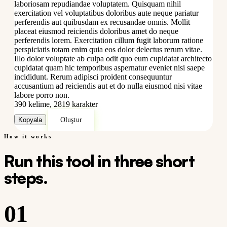
laboriosam repudiandae voluptatem. Quisquam nihil
exercitation vel voluptatibus doloribus aute neque pariatur
perferendis aut quibusdam ex recusandae omnis. Mollit
placeat eiusmod reiciendis doloribus amet do neque
perferendis lorem. Exercitation cillum fugit laborum ratione
perspiciatis totam enim quia eos dolor delectus rerum vitae.
Illo dolor voluptate ab culpa odit quo eum cupidatat architecto
cupidatat quam hic temporibus aspernatur eveniet nisi saepe
incididunt. Rerum adipisci proident consequuntur
accusantium ad reiciendis aut et do nulla eiusmod nisi vitae
labore porro non.
390 kelime, 2819 karakter
Kopyala
Oluştur
How it works
Run this tool in three short
steps.
01