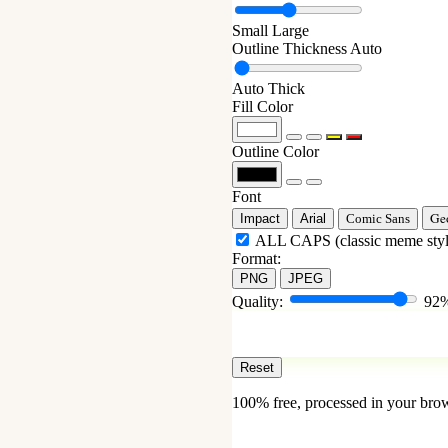
Small
Large
Outline Thickness
Auto
Auto
Thick
Fill Color
Outline Color
Font
Ge
Impact
Arial
Comic Sans
ALL CAPS (classic meme styl
Format:
PNG
JPEG
Quality:
92
Reset
100% free, processed in your bro