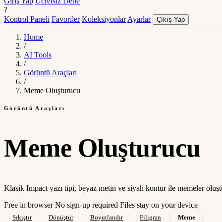
Giriş Yap
Ücretsiz Dene
?
Kontrol Paneli
Favoriler
Koleksiyonlar
Ayarlar
Çıkış Yap
Home
/
AI Tools
/
Görüntü Araçları
/
Meme Oluşturucu
Görüntü Araçları
Meme Oluşturucu
Klasik Impact yazı tipi, beyaz metin ve siyah kontur ile memeler oluş
Free in browser
No sign-up required
Files stay on your device
Sıkıştır
Dönüştür
Boyutlandır
Filigran
Meme