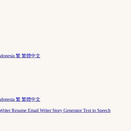
ndonesia
繁 繁體中文
ndonesia
繁 繁體中文
Writer
Resume
Email Writer
Story Generator
Text to Speech