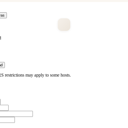
vas
d
ad
 restrictions may apply to some hosts.