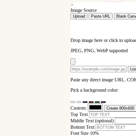
>
Image Source
Upload
Paste URL
Blank Can
Drop image here or click to uploa
JPEG, PNG, WebP supported
Lo
Paste any direct image URL. CORS
Pick a background color:
Custom:
Create 800x600
Top Text
Middle Text
(optional)
Bottom Text
Font Size
10%