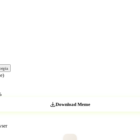
orgia
e)
%
Download Meme
wser