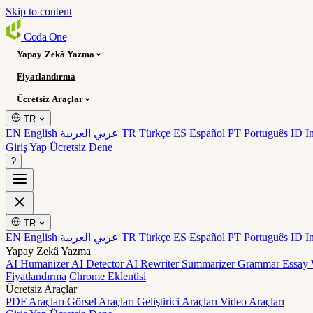
Skip to content
Coda
One
Yapay Zekâ Yazma
Fiyatlandırma
Ücretsiz Araçlar
TR
EN English
عربي العربية
TR Türkçe
ES Español
PT Português
ID I
Giriş Yap
Ücretsiz Dene
?
TR
EN English
عربي العربية
TR Türkçe
ES Español
PT Português
ID I
Yapay Zekâ Yazma
AI Humanizer
AI Detector
AI Rewriter
Summarizer
Grammar
Essay 
Fiyatlandırma
Chrome Eklentisi
Ücretsiz Araçlar
PDF Araçları
Görsel Araçları
Geliştirici Araçları
Video Araçları