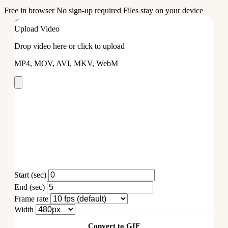
Free in browser
No sign-up required
Files stay on your device
>
Upload Video
Drop video here or click to upload
MP4, MOV, AVI, MKV, WebM
Start (sec)
End (sec)
Frame rate
Width
Convert to GIF