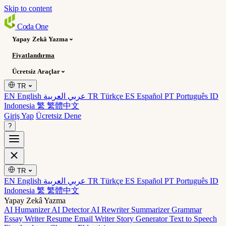
Skip to content
Coda
One
Yapay Zekâ Yazma
Fiyatlandırma
Ücretsiz Araçlar
TR
EN English
عربي العربية
TR Türkçe
ES Español
PT Português
ID
Indonesia
繁 繁體中文
Giriş Yap
Ücretsiz Dene
?
TR
EN English
عربي العربية
TR Türkçe
ES Español
PT Português
ID
Indonesia
繁 繁體中文
Yapay Zekâ Yazma
AI Humanizer
AI Detector
AI Rewriter
Summarizer
Grammar
Essay Writer
Resume
Email Writer
Story Generator
Text to Speech