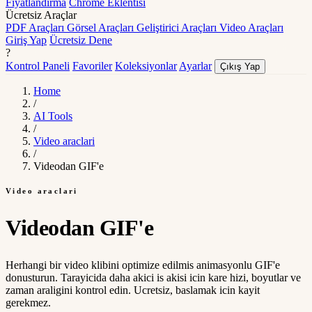
Fiyatlandırma
Chrome Eklentisi
Ücretsiz Araçlar
PDF Araçları
Görsel Araçları
Geliştirici Araçları
Video Araçları
Giriş Yap
Ücretsiz Dene
?
Kontrol Paneli
Favoriler
Koleksiyonlar
Ayarlar
Çıkış Yap
Home
/
AI Tools
/
Video araclari
/
Videodan GIF'e
Video araclari
Videodan GIF'e
Herhangi bir video klibini optimize edilmis animasyonlu GIF'e
donusturun. Tarayicida daha akici is akisi icin kare hizi, boyutlar ve
zaman araligini kontrol edin. Ucretsiz, baslamak icin kayit
gerekmez.