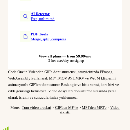
AI Detector
Free, unlimited
PDF Tools
Merge, split, compress
View all plans — from $9.99/mo
3 free uses/day, no signup
Coda One'in Videodan GIF'e donusturucusu, tarayicinizda FFmpeg
WebAssembly kullanarak MP4, MOV, AVI, MKV ve WebM kliplerini
animasyonlu GIF'lere donusturur. Baslangic ve bitis suresi, kare hizi ve
cikti genisligi belirleyin. Video dosyalari donusturme sirasinda yerel
olarak islenir ve sunucularimiza yuklenmez.
More:
Tum video araclari
·
GIF'den MP4'e
·
MP4'den MP3'e
·
Video
sikistir