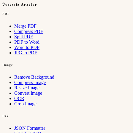
Ücretsiz Araçlar
PDF
Merge PDF
Compress PDF
Split PDF
PDF to Word
Word to PDF
JPG to PDF
Image
Remove Background
Compress Image
Resize Image
Convert Image
OCR
Crop Image
Dev
JSON Formatter