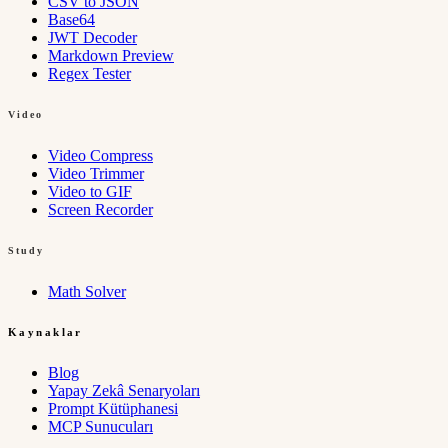
CSV to JSON
Base64
JWT Decoder
Markdown Preview
Regex Tester
Video
Video Compress
Video Trimmer
Video to GIF
Screen Recorder
Study
Math Solver
Kaynaklar
Blog
Yapay Zekâ Senaryoları
Prompt Kütüphanesi
MCP Sunucuları