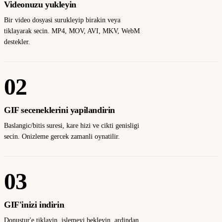
Videonuzu yukleyin
Bir video dosyasi surukleyip birakin veya
tiklayarak secin. MP4, MOV, AVI, MKV, WebM
destekler.
02
GIF seceneklerini yapilandirin
Baslangic/bitis suresi, kare hizi ve cikti genisligi
secin. Onizleme gercek zamanli oynatilir.
03
GIF'inizi indirin
Donustur'e tiklayin, islemeyi bekleyin, ardindan