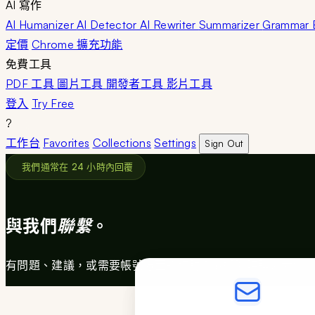
AI 寫作
AI Humanizer
AI Detector
AI Rewriter
Summarizer
Grammar
定價
Chrome 擴充功能
免費工具
PDF 工具
圖片工具
開發者工具
影片工具
登入
Try Free
?
工作台
Favorites
Collections
Settings
Sign Out
我們通常在 24 小時內回覆
與我們
聯繫
。
有問題、建議，或需要帳號方面的協助？歡迎隨時聯繫我們