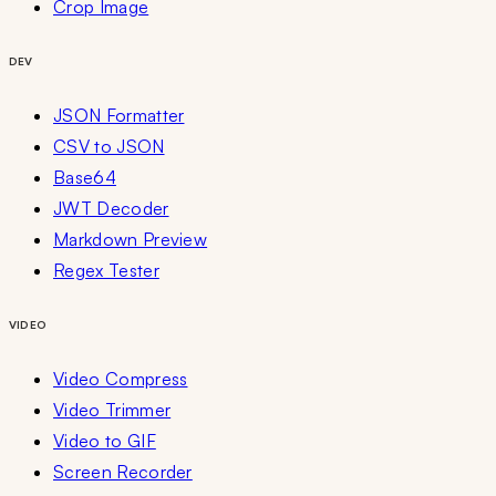
Crop Image
DEV
JSON Formatter
CSV to JSON
Base64
JWT Decoder
Markdown Preview
Regex Tester
VIDEO
Video Compress
Video Trimmer
Video to GIF
Screen Recorder