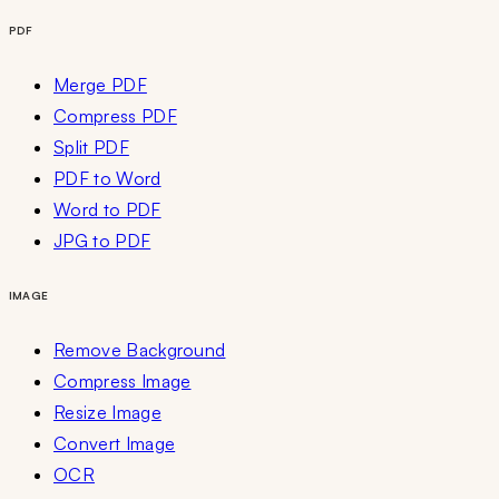
PDF
Merge PDF
Compress PDF
Split PDF
PDF to Word
Word to PDF
JPG to PDF
IMAGE
Remove Background
Compress Image
Resize Image
Convert Image
OCR