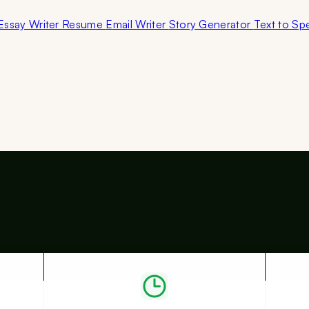
Essay Writer
Resume
Email Writer
Story Generator
Text to S
。