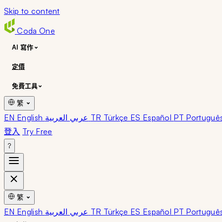
Skip to content
Coda
One
AI 寫作
定價
免費工具
繁
EN English
عربي العربية
TR Türkçe
ES Español
PT Portuguê
登入
Try Free
?
繁
EN English
عربي العربية
TR Türkçe
ES Español
PT Portuguê