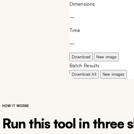
Dimensions
—
Time
—
Download
New image
Batch Results
Download All
New images
HOW IT WORKS
Run this tool in three 