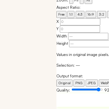
Zoom:
Fit
Fit
Aspect Ratio:
Free
1:1
4:3
16:9
3:2
X
Y
Width
Height
Values in original image pixel
Selection:
—
Output format:
Original
PNG
JPEG
Web
Quality:
9