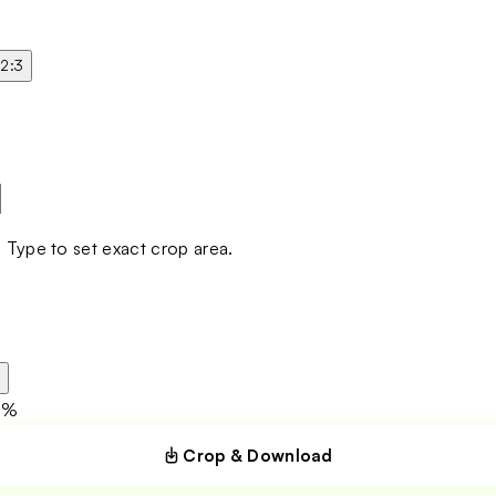
2:3
s. Type to set exact crop area.
P
2%
Crop & Download