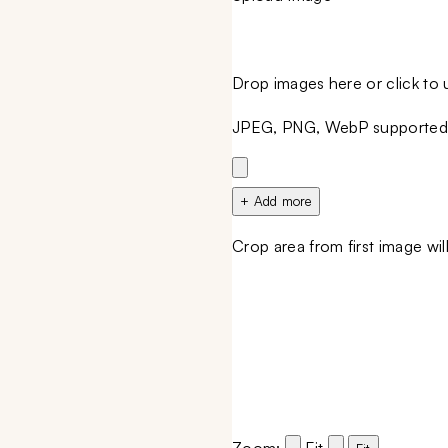
Drop images here or click to
JPEG, PNG, WebP supported 
+ Add more
Crop area from first image will 