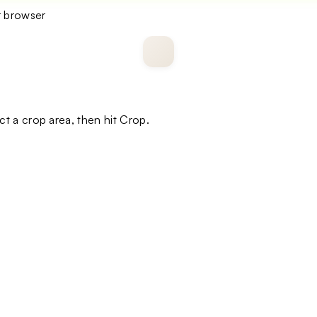
r browser
ct a crop area, then hit Crop.