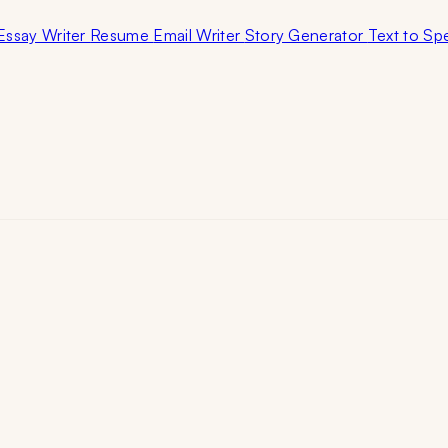
Essay Writer
Resume
Email Writer
Story Generator
Text to S