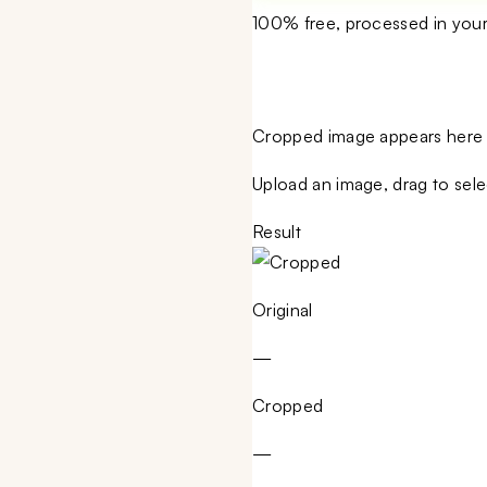
100% free, processed in you
Cropped image appears here
Upload an image, drag to sele
Result
Original
—
Cropped
—