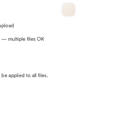
 upload
— multiple files OK
be applied to all files.