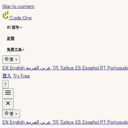
Skip to content
Coda
One
AI 寫作
定價
免費工具
繁
EN English
عربي العربية
TR Türkçe
ES Español
PT Portuguê
登入
Try Free
?
繁
EN English
عربي العربية
TR Türkçe
ES Español
PT Portuguê