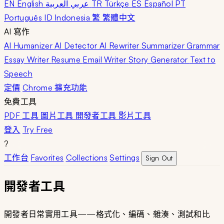
EN English
عربي العربية
TR Türkçe
ES Español
PT
Português
ID Indonesia
繁 繁體中文
AI 寫作
AI Humanizer
AI Detector
AI Rewriter
Summarizer
Grammar
Essay Writer
Resume
Email Writer
Story Generator
Text to
Speech
定價
Chrome 擴充功能
免費工具
PDF 工具
圖片工具
開發者工具
影片工具
登入
Try Free
?
工作台
Favorites
Collections
Settings
Sign Out
開發者工具
開發者日常實用工具——格式化、編碼、雜湊、測試和比