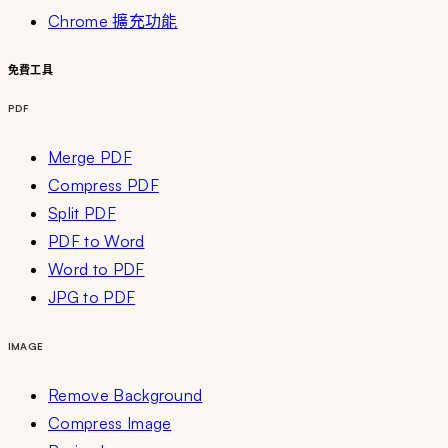
Chrome 擴充功能
免費工具
PDF
Merge PDF
Compress PDF
Split PDF
PDF to Word
Word to PDF
JPG to PDF
IMAGE
Remove Background
Compress Image