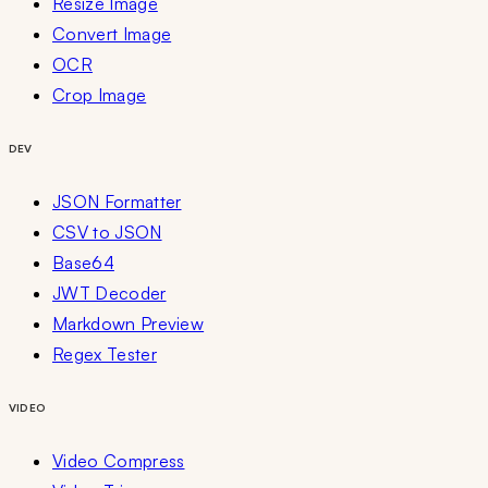
Resize Image
Convert Image
OCR
Crop Image
DEV
JSON Formatter
CSV to JSON
Base64
JWT Decoder
Markdown Preview
Regex Tester
VIDEO
Video Compress