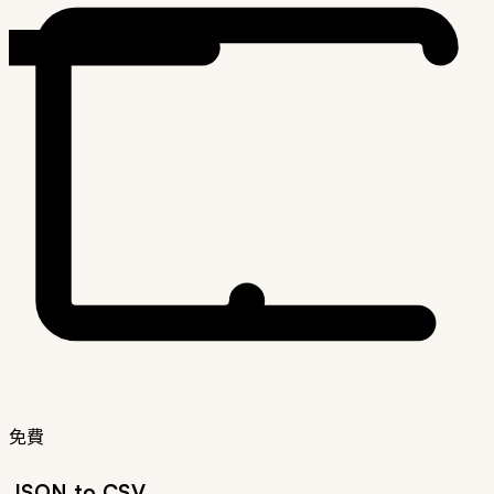
免費
JSON to CSV