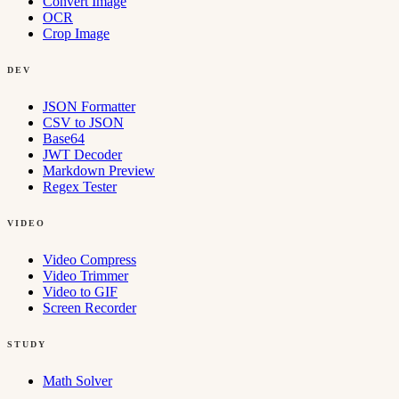
Convert Image
OCR
Crop Image
DEV
JSON Formatter
CSV to JSON
Base64
JWT Decoder
Markdown Preview
Regex Tester
VIDEO
Video Compress
Video Trimmer
Video to GIF
Screen Recorder
STUDY
Math Solver