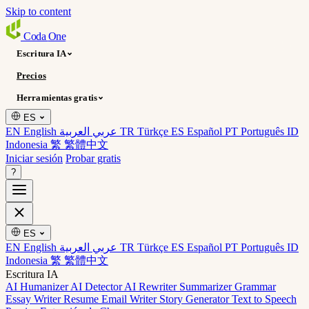
Skip to content
Coda
One
Escritura IA
Precios
Herramientas gratis
ES
EN English
عربي العربية
TR Türkçe
ES Español
PT Português
ID
Indonesia
繁 繁體中文
Iniciar sesión
Probar gratis
?
ES
EN English
عربي العربية
TR Türkçe
ES Español
PT Português
ID
Indonesia
繁 繁體中文
Escritura IA
AI Humanizer
AI Detector
AI Rewriter
Summarizer
Grammar
Essay Writer
Resume
Email Writer
Story Generator
Text to Speech