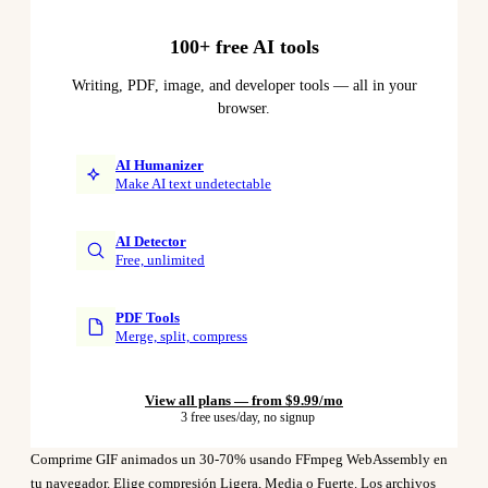
100+ free AI tools
Writing, PDF, image, and developer tools — all in your
browser.
AI Humanizer
Make AI text undetectable
AI Detector
Free, unlimited
PDF Tools
Merge, split, compress
View all plans — from $9.99/mo
3 free uses/day, no signup
Comprime GIF animados un 30-70% usando FFmpeg WebAssembly en
tu navegador. Elige compresión Ligera, Media o Fuerte. Los archivos