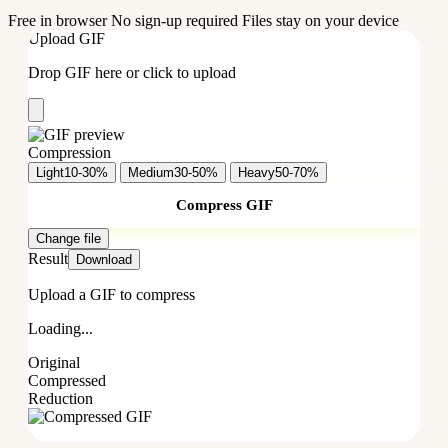
Free in browser
No sign-up required
Files stay on your device
Upload GIF
Drop GIF here or click to upload
Compression
Light
10-30%
Medium
30-50%
Heavy
50-70%
Compress GIF
Change file
Result
Download
Upload a GIF to compress
Loading...
Original
Compressed
Reduction