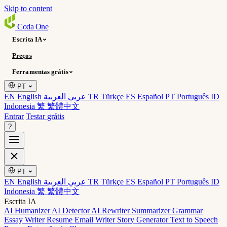
Skip to content
Coda
One
Escrita IA
Preços
Ferramentas grátis
PT
EN English
عربي العربية
TR Türkçe
ES Español
PT Português
ID
Indonesia
繁 繁體中文
Entrar
Testar grátis
?
PT
EN English
عربي العربية
TR Türkçe
ES Español
PT Português
ID
Indonesia
繁 繁體中文
Escrita IA
AI Humanizer
AI Detector
AI Rewriter
Summarizer
Grammar
Essay Writer
Resume
Email Writer
Story Generator
Text to Speech