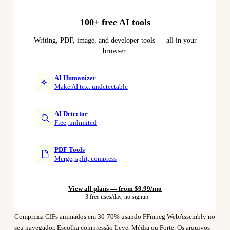
100+ free AI tools
Writing, PDF, image, and developer tools — all in your
browser.
AI Humanizer
Make AI text undetectable
AI Detector
Free, unlimited
PDF Tools
Merge, split, compress
View all plans — from $9.99/mo
3 free uses/day, no signup
Comprima GIFs animados em 30-70% usando FFmpeg WebAssembly no
seu navegador. Escolha compressão Leve, Média ou Forte. Os arquivos