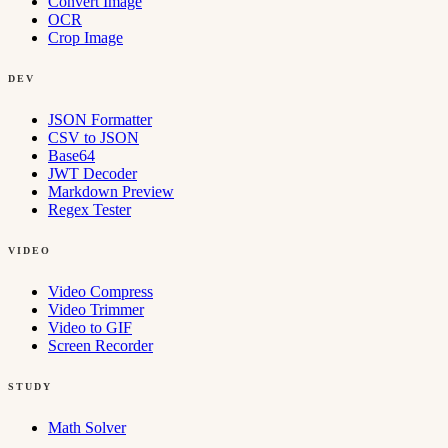
Convert Image
OCR
Crop Image
DEV
JSON Formatter
CSV to JSON
Base64
JWT Decoder
Markdown Preview
Regex Tester
VIDEO
Video Compress
Video Trimmer
Video to GIF
Screen Recorder
STUDY
Math Solver